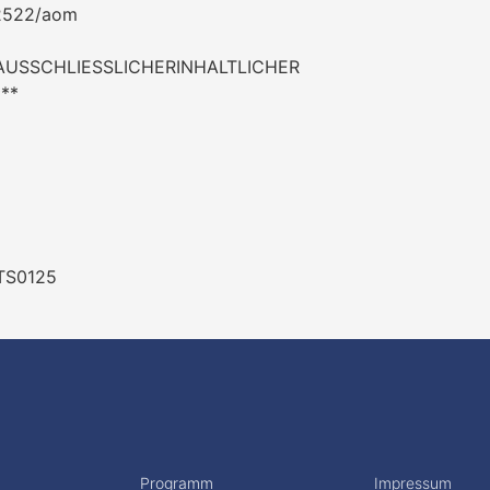
/2522/aom
AUSSCHLIESSLICHERINHALTLICHER
**
OTS0125
Programm
Impressum