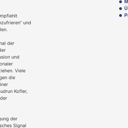
M
Ü
P
mpfiehlt
nzufrieren“ und
len.
nal der
der
usion und
onaler
iehen. Viele
gen die
iner
udrun Kofler,
 der
igung der
sches Signal