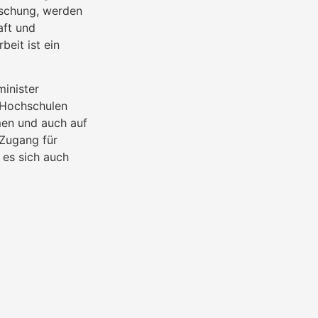
rschung, werden
aft und
eit ist ein
minister
n Hochschulen
en und auch auf
 Zugang für
 es sich auch