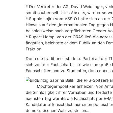
* Der Vertreter der AG, David Weidlinger, ve
somit sauber selbst ins Abseits, wird er so 
* Sophie Lojka vom VSStÖ hatte sich an der 
Hinweis auf den „Internationalen Tag gegen 
beispielsweise nach verpflichteten Gender-Vo
* Rupert Hampl von der GRAS ließ die agressi
ängstlich, beichtete er dem Publikum den Femi
Fraktion.
Doch die traditionell stärkste Partei an der
sich von der Fachschaftsliste wie eine große 
Fachschaften und zu Studenten, doch ebenso 
Einzig Sabrina Balik, die RFS-Spitzenka
Möchtegernpolitiker anheizen. Von Anfa
die Sinnlosigkeit ihrer Vorhaben und fordert
nächsten Tag warnte die Fachschaft per E-Mail
Kandidatur offensichtlich nur einen politische
demokratischen Wahl zu stellen…