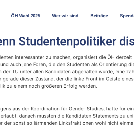
ÖH Wahl 2025
Wer wir sind
Beiträge
Spend
enn Studentenpolitiker di
nten interessanter zu machen, organisiert die ÖH derzeit 
g, und auch jene Foren, die den Studenten als Orientierung 
an der TU unter allen Kandidaten abgehalten wurde, eine z
gerade dieser Zustand, der die linke Front im Geiste eines 
alik zu einem noch größeren Erfolg werden.
brigens aus der Koordination für Gender Studies, hatte für e
 erlaubt, danach mussten die Kandidaten Statements zu uni
r der sonst so lärmenden Linksfraktionen wohl nicht einma