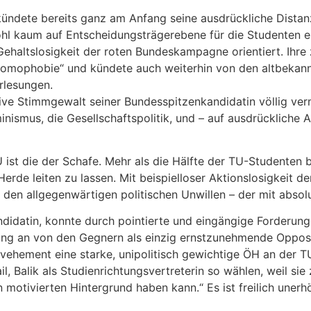
rkündete bereits ganz am Anfang seine ausdrückliche Distan
wohl kaum auf Entscheidungsträgerebene für die Studenten e
Gehaltslosigkeit der roten Bundeskampagne orientiert. Ihr
Homophobie“ und kündete auch weiterhin von den altbekannt
rlesungen.
ve Stimmgewalt seiner Bundesspitzenkandidatin völlig verm
nismus, die Gesellschaftspolitik, und – auf ausdrückliche A
 TU ist die der Schafe. Mehr als die Hälfte der TU-Student
Herde leiten zu lassen. Mit beispielloser Aktionslosigkeit 
den allgegenwärtigen politischen Unwillen – der mit absol
ndidatin, konnte durch pointierte und eingängige Forderun
ng an von den Gegnern als einzig ernstzunehmende Oppositi
e vehement eine starke, unipolitisch gewichtige ÖH an der 
, Balik als Studienrichtungsvertreterin so wählen, weil si
n motivierten Hintergrund haben kann.“ Es ist freilich unerhö