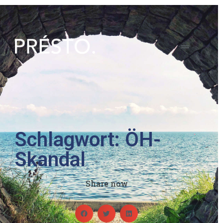
Schlagwort: ÖH-
Skandal
Share now