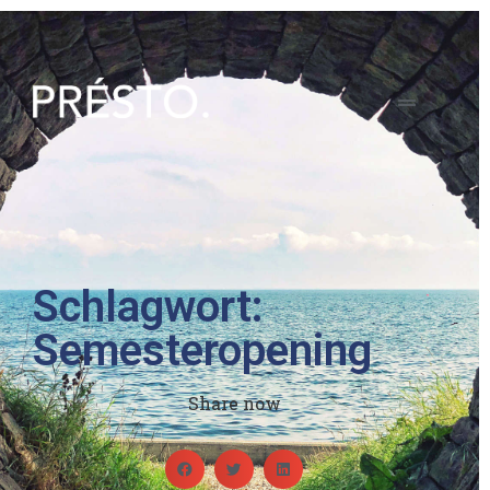
Schlagwort:
Semesteropening
Share now